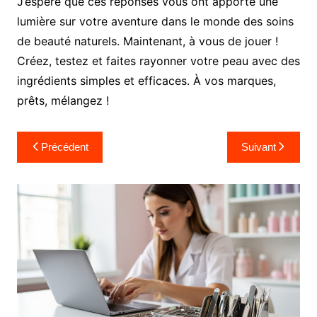
J’espère que ces réponses vous ont apporté une
lumière sur votre aventure dans le monde des soins
de beauté naturels. Maintenant, à vous de jouer !
Créez, testez et faites rayonner votre peau avec des
ingrédients simples et efficaces. À vos marques,
prêts, mélangez !
Navigation
Précédent
Suivant
de
l’article