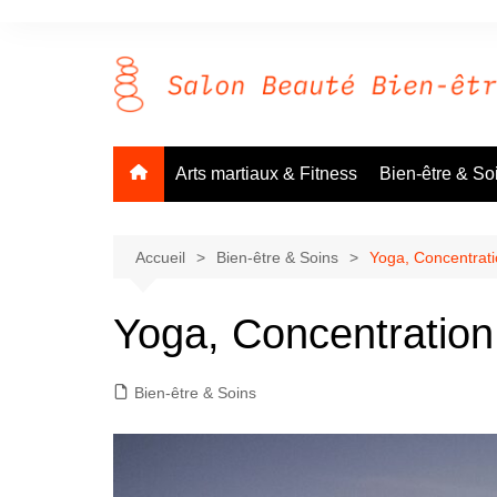
Aller
au
contenu
Arts martiaux & Fitness
Bien-être & So
Accueil
Bien-être & Soins
Yoga, Concentratio
Yoga, Concentration 
Bien-être & Soins