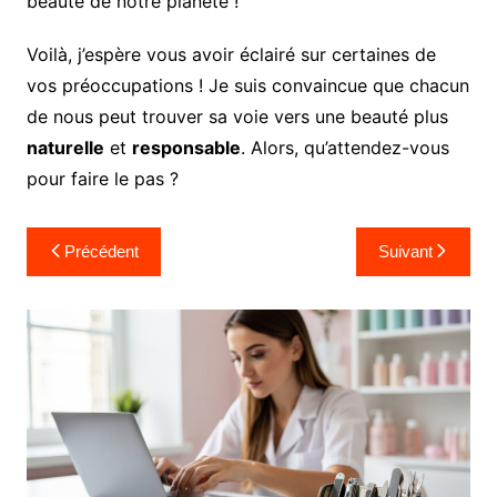
beauté de notre planète !
Voilà, j’espère vous avoir éclairé sur certaines de
vos préoccupations ! Je suis convaincue que chacun
de nous peut trouver sa voie vers une beauté plus
naturelle
et
responsable
. Alors, qu’attendez-vous
pour faire le pas ?
Navigation
Précédent
Suivant
de
l’article