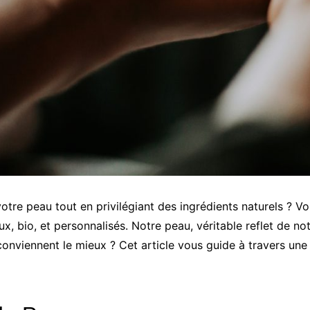
tre peau tout en privilégiant des ingrédients naturels ? Vou
x, bio, et personnalisés. Notre peau, véritable reflet de not
i conviennent le mieux ? Cet article vous guide à travers 