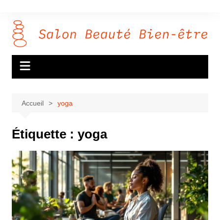
Aller
au
contenu
Accueil
yoga
Étiquette :
yoga