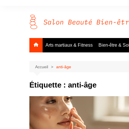
Aller
au
contenu
Arts martiaux & Fitness
Bien-être & So
Accueil
anti-âge
Étiquette :
anti-âge